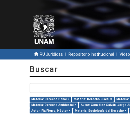
RU Jurídicas
Repositorio Institucional
Video
Buscar
Materia: Derecho Penal ×
Materia: Derecho Fiscal ×
Materia:
Materia: Derecho Ambiental ×
Autor: González Galván, Jorge A
Autor: Fix Fierro, Héctor ×
Materia: Sociología del Derecho ×