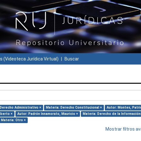
s (Videoteca Jurídica Virtual)
Buscar
 Derecho Administrativo ×
Materia: Derecho Constitucional ×
Autor: Montes, Patri
lberto ×
Autor: Padrón Innamorato, Mauricio ×
Materia: Derecho de la Información
Materia: Otro ×
Mostrar filtros 