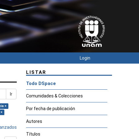
Login
LISTAR
Todo DSpace
Ir
Comunidades & Colecciones
cia ×
Por fecha de publicación
 ×
Autores
avanzados
Títulos