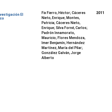
Fix Fierro, Héctor
;
Cáceres
2011
nvestigación El
Nieto, Enrique
;
Montes,
ico
Patricia
;
Cáceres Nieto,
Enrique
;
Silva Forné, Carlos
;
Padrón Innamorato,
Mauricio
;
Flores Mendoza,
Imer Benjamín
;
Hernández
Martínez, María del Pilar
;
González Galván, Jorge
Alberto