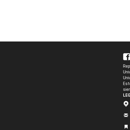
Rep
Uni
Uni
Est
sie
LEG