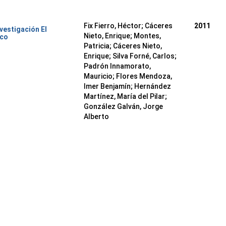
Fix Fierro, Héctor
;
Cáceres
2011
nvestigación El
Nieto, Enrique
;
Montes,
ico
Patricia
;
Cáceres Nieto,
Enrique
;
Silva Forné, Carlos
;
Padrón Innamorato,
Mauricio
;
Flores Mendoza,
Imer Benjamín
;
Hernández
Martínez, María del Pilar
;
González Galván, Jorge
Alberto