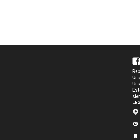
Rep
Uni
Uni
Est
sie
LEG