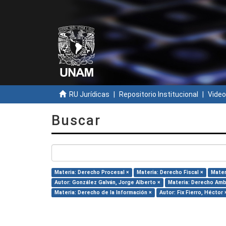
RU Jurídicas
Repositorio Institucional
Video
Buscar
Materia: Derecho Procesal ×
Materia: Derecho Fiscal ×
Mater
Autor: González Galván, Jorge Alberto ×
Materia: Derecho Amb
Materia: Derecho de la Información ×
Autor: Fix Fierro, Héctor 