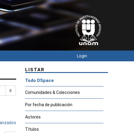
Login
LISTAR
Todo DSpace
Ir
Comunidades & Colecciones
Por fecha de publicación
Autores
avanzados
Títulos