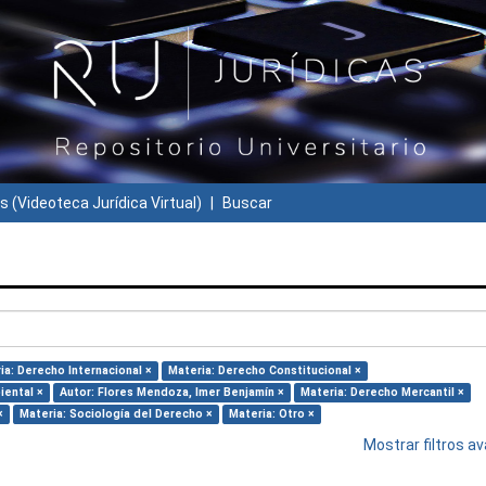
s (Videoteca Jurídica Virtual)
Buscar
ia: Derecho Internacional ×
Materia: Derecho Constitucional ×
iental ×
Autor: Flores Mendoza, Imer Benjamín ×
Materia: Derecho Mercantil ×
×
Materia: Sociología del Derecho ×
Materia: Otro ×
Mostrar filtros 