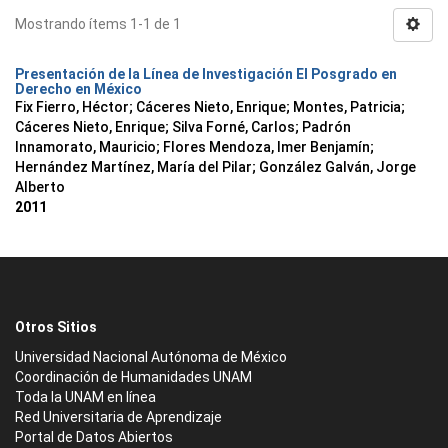
Mostrando ítems 1-1 de 1
Presentación de la Línea de Investigación El Posgrado en
Derecho en México
Fix Fierro, Héctor
;
Cáceres Nieto, Enrique
;
Montes, Patricia
;
Cáceres Nieto, Enrique
;
Silva Forné, Carlos
;
Padrón
Innamorato, Mauricio
;
Flores Mendoza, Imer Benjamín
;
Hernández Martínez, María del Pilar
;
González Galván, Jorge
Alberto
2011
Otros Sitios
Universidad Nacional Autónoma de México
Coordinación de Humanidades UNAM
Toda la UNAM en línea
Red Universitaria de Aprendizaje
Portal de Datos Abiertos