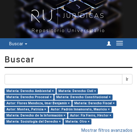
Buscar
Cambiar
navegac
Buscar
Ir
Materia: Derecho Ambiental ×
Materia: Derecho Civil ×
Materia: Derecho Procesal ×
Materia: Derecho Constitucional ×
Autor: Flores Mendoza, Imer Benjamín ×
Materia: Derecho Fiscal ×
Autor: Montes, Patricia ×
Autor: Padrón Innamorato, Mauricio ×
Materia: Derecho de la Información ×
Autor: Fix Fierro, Héctor ×
Materia: Sociología del Derecho ×
Materia: Otro ×
Mostrar filtros avanzados