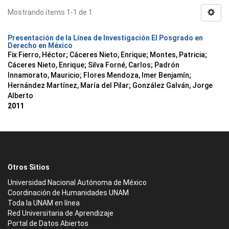
Mostrando ítems 1-1 de 1
Presentación de la Línea de Investigación El Posgrado en
Derecho en México
Fix Fierro, Héctor
;
Cáceres Nieto, Enrique
;
Montes, Patricia
;
Cáceres Nieto, Enrique
;
Silva Forné, Carlos
;
Padrón
Innamorato, Mauricio
;
Flores Mendoza, Imer Benjamín
;
Hernández Martínez, María del Pilar
;
González Galván, Jorge
Alberto
2011
Otros Sitios
Universidad Nacional Autónoma de México
Coordinación de Humanidades UNAM
Toda la UNAM en línea
Red Universitaria de Aprendizaje
Portal de Datos Abiertos