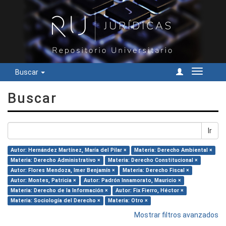
Buscar
Cambiar
navegac
Buscar
Ir
Autor: Hernández Martínez, María del Pilar ×
Materia: Derecho Ambiental ×
Materia: Derecho Administrativo ×
Materia: Derecho Constitucional ×
Autor: Flores Mendoza, Imer Benjamín ×
Materia: Derecho Fiscal ×
Autor: Montes, Patricia ×
Autor: Padrón Innamorato, Mauricio ×
Materia: Derecho de la Información ×
Autor: Fix Fierro, Héctor ×
Materia: Sociología del Derecho ×
Materia: Otro ×
Mostrar filtros avanzados