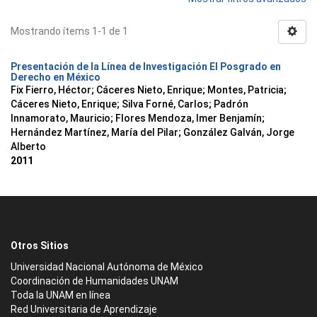
Mostrando ítems 1-1 de 1
Presentación de la Línea de Investigación El Posgrado en
Derecho en México
Fix Fierro, Héctor
;
Cáceres Nieto, Enrique
;
Montes, Patricia
;
Cáceres Nieto, Enrique
;
Silva Forné, Carlos
;
Padrón
Innamorato, Mauricio
;
Flores Mendoza, Imer Benjamín
;
Hernández Martínez, María del Pilar
;
González Galván, Jorge
Alberto
2011
Otros Sitios
Universidad Nacional Autónoma de México
Coordinación de Humanidades UNAM
Toda la UNAM en línea
Red Universitaria de Aprendizaje