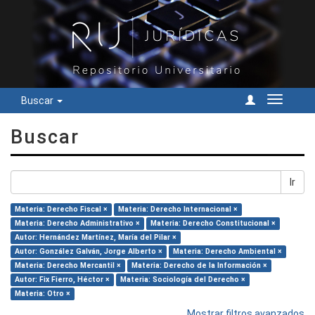
Buscar
Cambiar
navegac
Buscar
Ir
Materia: Derecho Fiscal ×
Materia: Derecho Internacional ×
Materia: Derecho Administrativo ×
Materia: Derecho Constitucional ×
Autor: Hernández Martínez, María del Pilar ×
Autor: González Galván, Jorge Alberto ×
Materia: Derecho Ambiental ×
Materia: Derecho Mercantil ×
Materia: Derecho de la Información ×
Autor: Fix Fierro, Héctor ×
Materia: Sociología del Derecho ×
Materia: Otro ×
Mostrar filtros avanzados