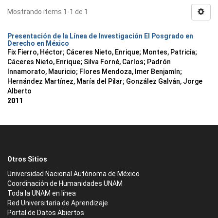
Mostrando ítems 1-1 de 1
Presentación de la Línea de Investigación El Posgrado en
Derecho en México
Fix Fierro, Héctor
;
Cáceres Nieto, Enrique
;
Montes, Patricia
;
Cáceres Nieto, Enrique
;
Silva Forné, Carlos
;
Padrón
Innamorato, Mauricio
;
Flores Mendoza, Imer Benjamín
;
Hernández Martínez, María del Pilar
;
González Galván, Jorge
Alberto
2011
Otros Sitios
Universidad Nacional Autónoma de México
Coordinación de Humanidades UNAM
Toda la UNAM en línea
Red Universitaria de Aprendizaje
Portal de Datos Abiertos