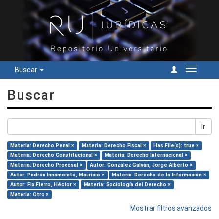
Buscar
Cambiar
navegac
Buscar
Ir
Materia: Derecho Penal ×
Materia: Derecho Fiscal ×
Has File(s): true ×
Materia: Derecho Constitucional ×
Materia: Derecho Internacional ×
Materia: Derecho Procesal ×
Autor: González Galván, Jorge Alberto ×
Autor: Padrón Innamorato, Mauricio ×
Materia: Derecho de la Información ×
Autor: Fix Fierro, Héctor ×
Materia: Sociología del Derecho ×
Materia: Otro ×
Mostrar filtros avanzados