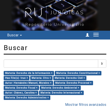
Buscar
Cambiar
navegac
Buscar
Ir
Materia: Derecho de la Información ×
Materia: Derecho Constitucional ×
Has File(s): true ×
Materia: Otro ×
Materia: Derecho Civil ×
Autor: Hernández Manuel, Morales ×
Materia: Derecho Procesal ×
Materia: Derecho Fiscal ×
Materia: Derecho Ambiental ×
Autor: Chávez, Carolina ×
Materia: Derecho Internacional ×
Materia: Derecho Administrativo ×
Mostrar filtros avanzados