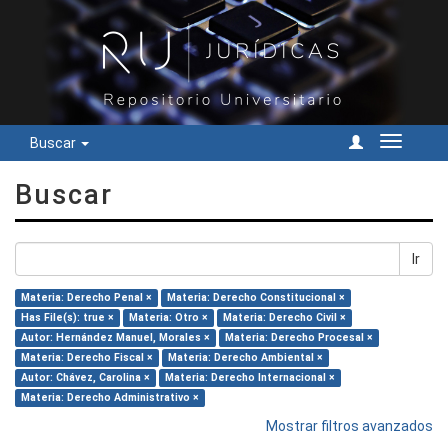
Buscar
Cambiar
navegac
Buscar
Ir
Materia: Derecho Penal ×
Materia: Derecho Constitucional ×
Has File(s): true ×
Materia: Otro ×
Materia: Derecho Civil ×
Autor: Hernández Manuel, Morales ×
Materia: Derecho Procesal ×
Materia: Derecho Fiscal ×
Materia: Derecho Ambiental ×
Autor: Chávez, Carolina ×
Materia: Derecho Internacional ×
Materia: Derecho Administrativo ×
Mostrar filtros avanzados