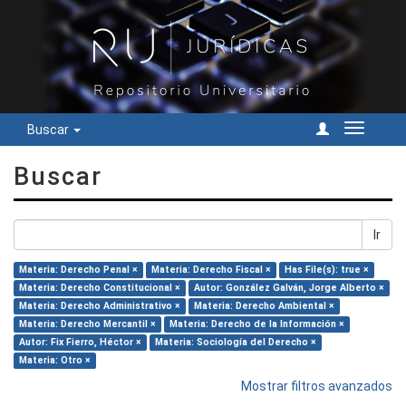
Buscar
Cambiar
navegac
Buscar
Ir
Materia: Derecho Penal ×
Materia: Derecho Fiscal ×
Has File(s): true ×
Materia: Derecho Constitucional ×
Autor: González Galván, Jorge Alberto ×
Materia: Derecho Administrativo ×
Materia: Derecho Ambiental ×
Materia: Derecho Mercantil ×
Materia: Derecho de la Información ×
Autor: Fix Fierro, Héctor ×
Materia: Sociología del Derecho ×
Materia: Otro ×
Mostrar filtros avanzados