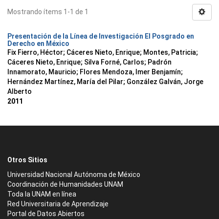
Mostrando ítems 1-1 de 1
Presentación de la Línea de Investigación El Posgrado en
Derecho en México
Fix Fierro, Héctor
;
Cáceres Nieto, Enrique
;
Montes, Patricia
;
Cáceres Nieto, Enrique
;
Silva Forné, Carlos
;
Padrón
Innamorato, Mauricio
;
Flores Mendoza, Imer Benjamín
;
Hernández Martínez, María del Pilar
;
González Galván, Jorge
Alberto
2011
Otros Sitios
Universidad Nacional Autónoma de México
Coordinación de Humanidades UNAM
Toda la UNAM en línea
Red Universitaria de Aprendizaje
Portal de Datos Abiertos