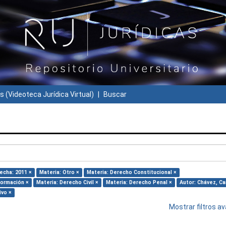
s (Videoteca Jurídica Virtual)
Buscar
echa: 2011 ×
Materia: Otro ×
Materia: Derecho Constitucional ×
formación ×
Materia: Derecho Civil ×
Materia: Derecho Penal ×
Autor: Chávez, Ca
ivo ×
Mostrar filtros 