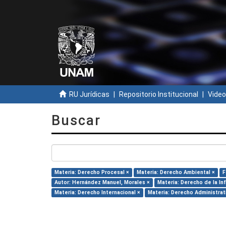
RU Jurídicas
Repositorio Institucional
Video
Buscar
Materia: Derecho Procesal ×
Materia: Derecho Ambiental ×
F
Autor: Hernández Manuel, Morales ×
Materia: Derecho de la In
Materia: Derecho Internacional ×
Materia: Derecho Administrat