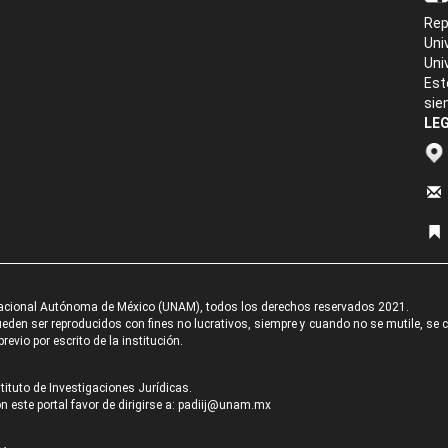
Rep
Uni
Uni
Est
sie
LEG
acional Autónoma de México (UNAM), todos los derechos reservados 2021.
den ser reproducidos con fines no lucrativos, siempre y cuando no se mutile, se cit
revio por escrito de la institución.
tituto de Investigaciones Jurídicas.
 este portal favor de dirigirse a:
padiij@unam.mx