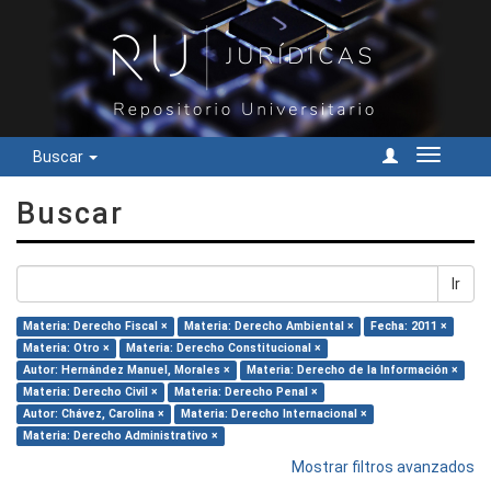
Buscar
Cambiar
navegac
Buscar
Ir
Materia: Derecho Fiscal ×
Materia: Derecho Ambiental ×
Fecha: 2011 ×
Materia: Otro ×
Materia: Derecho Constitucional ×
Autor: Hernández Manuel, Morales ×
Materia: Derecho de la Información ×
Materia: Derecho Civil ×
Materia: Derecho Penal ×
Autor: Chávez, Carolina ×
Materia: Derecho Internacional ×
Materia: Derecho Administrativo ×
Mostrar filtros avanzados