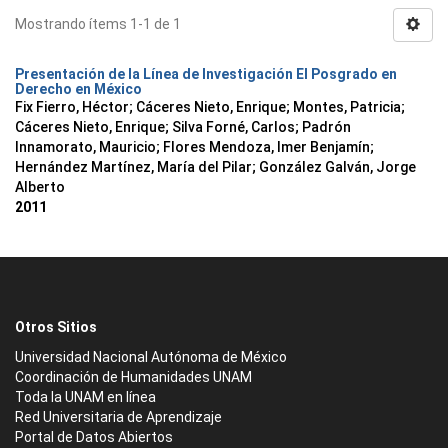
Mostrando ítems 1-1 de 1
Presentación de la Línea de Investigación El Posgrado en
Derecho en México
Fix Fierro, Héctor
;
Cáceres Nieto, Enrique
;
Montes, Patricia
;
Cáceres Nieto, Enrique
;
Silva Forné, Carlos
;
Padrón
Innamorato, Mauricio
;
Flores Mendoza, Imer Benjamín
;
Hernández Martínez, María del Pilar
;
González Galván, Jorge
Alberto
2011
Otros Sitios
Universidad Nacional Autónoma de México
Coordinación de Humanidades UNAM
Toda la UNAM en línea
Red Universitaria de Aprendizaje
Portal de Datos Abiertos