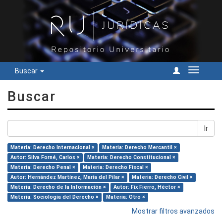
Buscar
Cambiar
navegac
Buscar
Ir
Materia: Derecho Internacional ×
Materia: Derecho Mercantil ×
Autor: Silva Forné, Carlos ×
Materia: Derecho Constitucional ×
Materia: Derecho Penal ×
Materia: Derecho Fiscal ×
Autor: Hernández Martínez, María del Pilar ×
Materia: Derecho Civil ×
Materia: Derecho de la Información ×
Autor: Fix Fierro, Héctor ×
Materia: Sociología del Derecho ×
Materia: Otro ×
Mostrar filtros avanzados