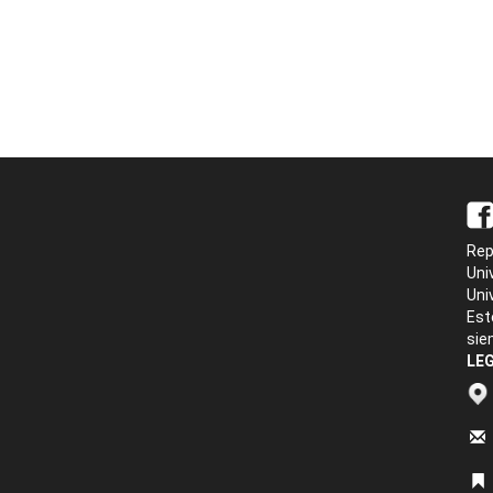
Rep
Uni
Uni
Est
sie
LEG