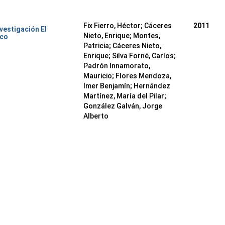
Fix Fierro, Héctor
;
Cáceres
2011
nvestigación El
Nieto, Enrique
;
Montes,
ico
Patricia
;
Cáceres Nieto,
Enrique
;
Silva Forné, Carlos
;
Padrón Innamorato,
Mauricio
;
Flores Mendoza,
Imer Benjamín
;
Hernández
Martínez, María del Pilar
;
González Galván, Jorge
Alberto