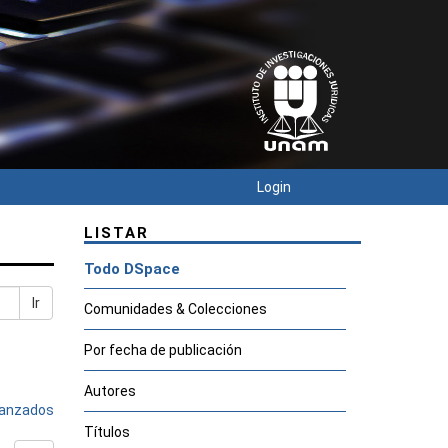
Login
LISTAR
Todo DSpace
Ir
Comunidades & Colecciones
Por fecha de publicación
Autores
avanzados
Títulos