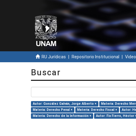
RU Jurídicas
Repositorio Institucional
Video
Buscar
Autor: González Galván, Jorge Alberto ×
Materia: Derecho Merc
Materia: Derecho Penal ×
Materia: Derecho Fiscal ×
Autor: H
Materia: Derecho de la Información ×
Autor: Fix Fierro, Héctor 