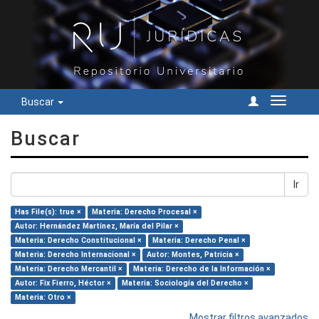
Buscar
Cambiar
navegac
Buscar
Ir
Has File(s): true ×
Materia: Derecho Procesal ×
Autor: Hernández Martínez, María del Pilar ×
Materia: Derecho Constitucional ×
Materia: Derecho Penal ×
Materia: Derecho Internacional ×
Autor: Montes, Patricia ×
Materia: Derecho Mercantil ×
Materia: Derecho de la Información ×
Autor: Fix Fierro, Héctor ×
Materia: Sociología del Derecho ×
Materia: Otro ×
Mostrar filtros avanzados