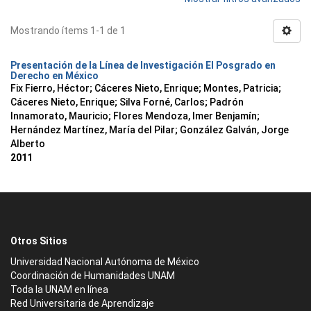
Mostrando ítems 1-1 de 1
Presentación de la Línea de Investigación El Posgrado en
Derecho en México
Fix Fierro, Héctor
;
Cáceres Nieto, Enrique
;
Montes, Patricia
;
Cáceres Nieto, Enrique
;
Silva Forné, Carlos
;
Padrón
Innamorato, Mauricio
;
Flores Mendoza, Imer Benjamín
;
Hernández Martínez, María del Pilar
;
González Galván, Jorge
Alberto
2011
Otros Sitios
Universidad Nacional Autónoma de México
Coordinación de Humanidades UNAM
Toda la UNAM en línea
Red Universitaria de Aprendizaje