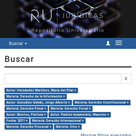
Buscar
Cambiar
navegac
Buscar
Ir
Autor: Hernández Martínez, María del Pilar ×
Materia: Derecho de la Información ×
Autor: González Galván, Jorge Alberto ×
Materia: Derecho Constitucional ×
Materia: Derecho Penal ×
Materia: Derecho Fiscal ×
Autor: Montes, Patricia ×
Autor: Padrón Innamorato, Mauricio ×
Fecha: 2011 ×
Materia: Derecho Internacional ×
Materia: Derecho Procesal ×
Materia: Otro ×
Mostrar filtros avanzados