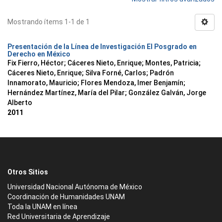
Mostrando ítems 1-1 de 1
Presentación de la Línea de Investigación El Posgrado en
Derecho en México
Fix Fierro, Héctor
;
Cáceres Nieto, Enrique
;
Montes, Patricia
;
Cáceres Nieto, Enrique
;
Silva Forné, Carlos
;
Padrón
Innamorato, Mauricio
;
Flores Mendoza, Imer Benjamín
;
Hernández Martínez, María del Pilar
;
González Galván, Jorge
Alberto
2011
Otros Sitios
Universidad Nacional Autónoma de México
Coordinación de Humanidades UNAM
Toda la UNAM en línea
Red Universitaria de Aprendizaje