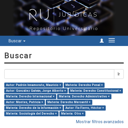
Buscar
Cambiar
navegac
Buscar
Ir
Autor: Padrón Innamorato, Mauricio ×
Materia: Derecho Penal ×
Autor: González Galván, Jorge Alberto ×
Materia: Derecho Constitucional ×
Materia: Derecho Internacional ×
Materia: Derecho Administrativo ×
Autor: Montes, Patricia ×
Materia: Derecho Mercantil ×
Materia: Derecho de la Información ×
Autor: Fix Fierro, Héctor ×
Materia: Sociología del Derecho ×
Materia: Otro ×
Mostrar filtros avanzados