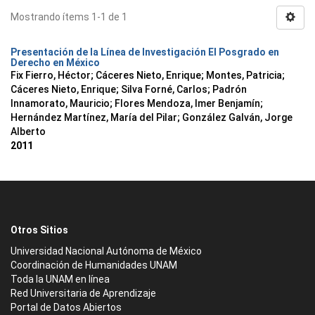
Mostrando ítems 1-1 de 1
Presentación de la Línea de Investigación El Posgrado en
Derecho en México
Fix Fierro, Héctor
;
Cáceres Nieto, Enrique
;
Montes, Patricia
;
Cáceres Nieto, Enrique
;
Silva Forné, Carlos
;
Padrón
Innamorato, Mauricio
;
Flores Mendoza, Imer Benjamín
;
Hernández Martínez, María del Pilar
;
González Galván, Jorge
Alberto
2011
Otros Sitios
Universidad Nacional Autónoma de México
Coordinación de Humanidades UNAM
Toda la UNAM en línea
Red Universitaria de Aprendizaje
Portal de Datos Abiertos