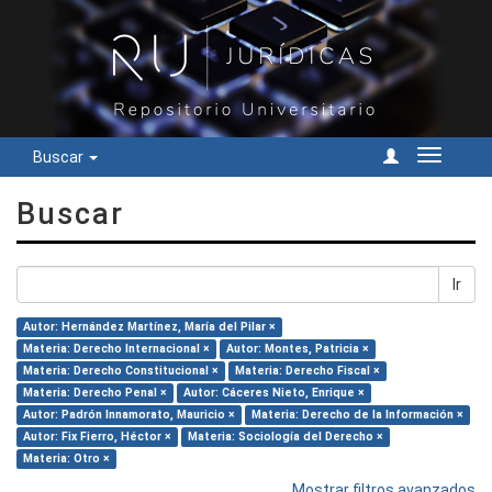
Buscar
Cambiar
navegac
Buscar
Ir
Autor: Hernández Martínez, María del Pilar ×
Materia: Derecho Internacional ×
Autor: Montes, Patricia ×
Materia: Derecho Constitucional ×
Materia: Derecho Fiscal ×
Materia: Derecho Penal ×
Autor: Cáceres Nieto, Enrique ×
Autor: Padrón Innamorato, Mauricio ×
Materia: Derecho de la Información ×
Autor: Fix Fierro, Héctor ×
Materia: Sociología del Derecho ×
Materia: Otro ×
Mostrar filtros avanzados