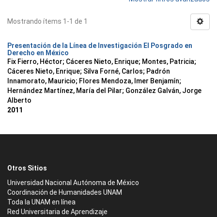
Mostrando ítems 1-1 de 1
Presentación de la Línea de Investigación El Posgrado en
Derecho en México
Fix Fierro, Héctor
;
Cáceres Nieto, Enrique
;
Montes, Patricia
;
Cáceres Nieto, Enrique
;
Silva Forné, Carlos
;
Padrón
Innamorato, Mauricio
;
Flores Mendoza, Imer Benjamín
;
Hernández Martínez, María del Pilar
;
González Galván, Jorge
Alberto
2011
Otros Sitios
Universidad Nacional Autónoma de México
Coordinación de Humanidades UNAM
Toda la UNAM en línea
Red Universitaria de Aprendizaje