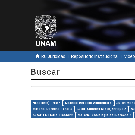
RU Jurídicas
Repositorio Institucional
Video
Buscar
Has File(s): true ×
Materia: Derecho Ambiental ×
Autor: Mont
Materia: Derecho Penal ×
Autor: Cáceres Nieto, Enrique ×
Au
Autor: Fix Fierro, Héctor ×
Materia: Sociología del Derecho ×