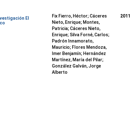
Fix Fierro, Héctor
;
Cáceres
2011
nvestigación El
Nieto, Enrique
;
Montes,
ico
Patricia
;
Cáceres Nieto,
Enrique
;
Silva Forné, Carlos
;
Padrón Innamorato,
Mauricio
;
Flores Mendoza,
Imer Benjamín
;
Hernández
Martínez, María del Pilar
;
González Galván, Jorge
Alberto