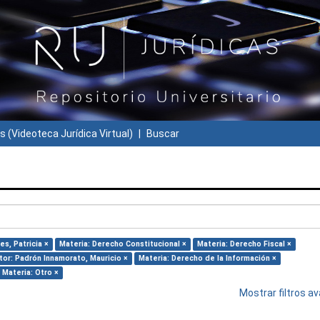
s (Videoteca Jurídica Virtual)
Buscar
es, Patricia ×
Materia: Derecho Constitucional ×
Materia: Derecho Fiscal ×
tor: Padrón Innamorato, Mauricio ×
Materia: Derecho de la Información ×
Materia: Otro ×
Mostrar filtros 