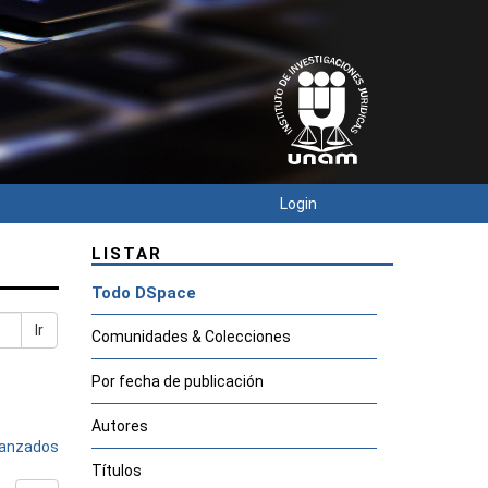
Login
LISTAR
Todo DSpace
Ir
Comunidades & Colecciones
Por fecha de publicación
Autores
avanzados
Títulos