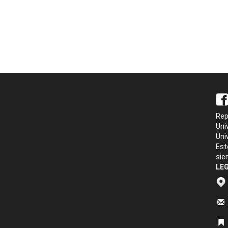
Rep
Uni
Uni
Est
sie
LEG