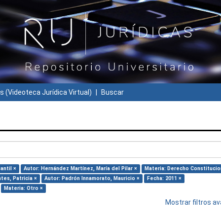
s (Videoteca Jurídica Virtual)
Buscar
antil ×
Autor: Hernández Martínez, María del Pilar ×
Materia: Derecho Constitucio
tes, Patricia ×
Autor: Padrón Innamorato, Mauricio ×
Fecha: 2011 ×
Materia: Otro ×
Mostrar filtros 