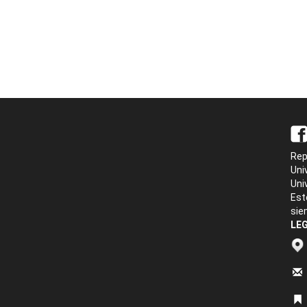
Rep
Uni
Uni
Est
sie
LEG