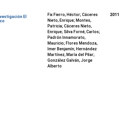
Fix Fierro, Héctor
;
Cáceres
2011
nvestigación El
Nieto, Enrique
;
Montes,
ico
Patricia
;
Cáceres Nieto,
Enrique
;
Silva Forné, Carlos
;
Padrón Innamorato,
Mauricio
;
Flores Mendoza,
Imer Benjamín
;
Hernández
Martínez, María del Pilar
;
González Galván, Jorge
Alberto