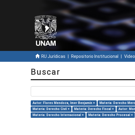
RU Jurídicas
Repositorio Institucional
Video
Buscar
Autor: Flores Mendoza, Imer Benjamín ×
Materia: Derecho Merc
Materia: Derecho Civil ×
Materia: Derecho Fiscal ×
Autor: Mon
Materia: Derecho Internacional ×
Materia: Derecho Procesal ×