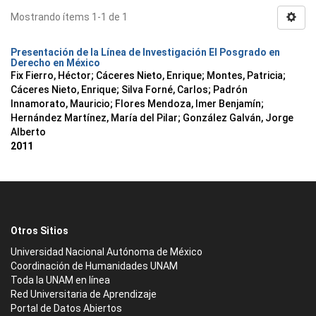
Mostrando ítems 1-1 de 1
Presentación de la Línea de Investigación El Posgrado en
Derecho en México
Fix Fierro, Héctor
;
Cáceres Nieto, Enrique
;
Montes, Patricia
;
Cáceres Nieto, Enrique
;
Silva Forné, Carlos
;
Padrón
Innamorato, Mauricio
;
Flores Mendoza, Imer Benjamín
;
Hernández Martínez, María del Pilar
;
González Galván, Jorge
Alberto
2011
Otros Sitios
Universidad Nacional Autónoma de México
Coordinación de Humanidades UNAM
Toda la UNAM en línea
Red Universitaria de Aprendizaje
Portal de Datos Abiertos