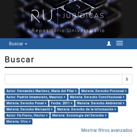
Buscar
Cambiar
navegac
Buscar
Ir
Autor: Hernández Martínez, María del Pilar ×
Materia: Derecho Procesal ×
Autor: Padrón Innamorato, Mauricio ×
Materia: Derecho Constitucional ×
Materia: Derecho Penal ×
Fecha: 2011 ×
Materia: Derecho Ambiental ×
Materia: Derecho Mercantil ×
Materia: Derecho de la Información ×
Autor: Fix Fierro, Héctor ×
Materia: Sociología del Derecho ×
Materia: Otro ×
Mostrar filtros avanzados