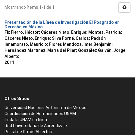
Mostrando ítems 1-1 de 1
Presentación de la Línea de Investigación El Posgrado en
Derecho en México
Fix Fierro, Héctor
;
Cáceres Nieto, Enrique
;
Montes, Patricia
;
Cáceres Nieto, Enrique
;
Silva Forné, Carlos
;
Padrón
Innamorato, Mauricio
;
Flores Mendoza, Imer Benjamín
;
Hernández Martínez, María del Pilar
;
González Galván, Jorge
Alberto
2011
Otros Sitios
Universidad Nacional Autónoma de México
Coordinación de Humanidades UNAM
Toda la UNAM en línea
Red Universitaria de Aprendizaje
Portal de Datos Abiertos