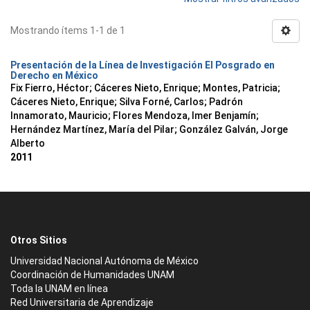
Mostrando ítems 1-1 de 1
Presentación de la Línea de Investigación El Posgrado en
Derecho en México
Fix Fierro, Héctor
;
Cáceres Nieto, Enrique
;
Montes, Patricia
;
Cáceres Nieto, Enrique
;
Silva Forné, Carlos
;
Padrón
Innamorato, Mauricio
;
Flores Mendoza, Imer Benjamín
;
Hernández Martínez, María del Pilar
;
González Galván, Jorge
Alberto
2011
Otros Sitios
Universidad Nacional Autónoma de México
Coordinación de Humanidades UNAM
Toda la UNAM en línea
Red Universitaria de Aprendizaje