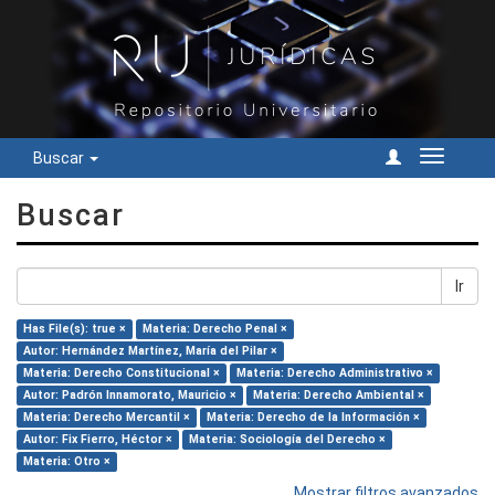
Buscar
Cambiar
navegac
Buscar
Ir
Has File(s): true ×
Materia: Derecho Penal ×
Autor: Hernández Martínez, María del Pilar ×
Materia: Derecho Constitucional ×
Materia: Derecho Administrativo ×
Autor: Padrón Innamorato, Mauricio ×
Materia: Derecho Ambiental ×
Materia: Derecho Mercantil ×
Materia: Derecho de la Información ×
Autor: Fix Fierro, Héctor ×
Materia: Sociología del Derecho ×
Materia: Otro ×
Mostrar filtros avanzados