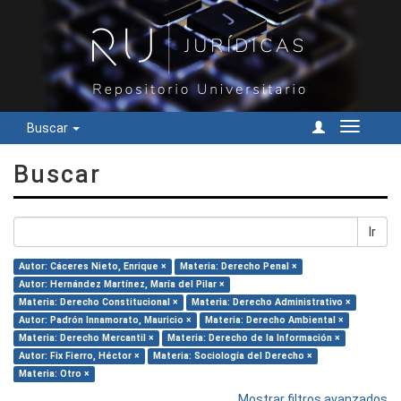
Buscar
Cambiar
navegac
Buscar
Ir
Autor: Cáceres Nieto, Enrique ×
Materia: Derecho Penal ×
Autor: Hernández Martínez, María del Pilar ×
Materia: Derecho Constitucional ×
Materia: Derecho Administrativo ×
Autor: Padrón Innamorato, Mauricio ×
Materia: Derecho Ambiental ×
Materia: Derecho Mercantil ×
Materia: Derecho de la Información ×
Autor: Fix Fierro, Héctor ×
Materia: Sociología del Derecho ×
Materia: Otro ×
Mostrar filtros avanzados