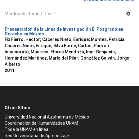
Mostrando ítems 1-1 de 1
Presentación de la Línea de Investigación El Posgrado en
Derecho en México
Fix Fierro, Héctor
;
Cáceres Nieto, Enrique
;
Montes, Patricia
;
Cáceres Nieto, Enrique
;
Silva Forné, Carlos
;
Padrón
Innamorato, Mauricio
;
Flores Mendoza, Imer Benjamín
;
Hernández Martínez, María del Pilar
;
González Galván, Jorge
Alberto
2011
Otros Sitios
Universidad Nacional Autónoma de México
Coordinación de Humanidades UNAM
Toda la UNAM en línea
Red Universitaria de Aprendizaje