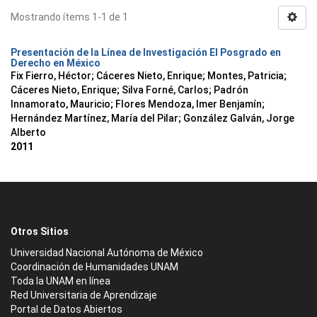
Mostrando ítems 1-1 de 1
Presentación de la Línea de Investigación El Posgrado en
Derecho en México
Fix Fierro, Héctor
;
Cáceres Nieto, Enrique
;
Montes, Patricia
;
Cáceres Nieto, Enrique
;
Silva Forné, Carlos
;
Padrón
Innamorato, Mauricio
;
Flores Mendoza, Imer Benjamín
;
Hernández Martínez, María del Pilar
;
González Galván, Jorge
Alberto
2011
Otros Sitios
Universidad Nacional Autónoma de México
Coordinación de Humanidades UNAM
Toda la UNAM en línea
Red Universitaria de Aprendizaje
Portal de Datos Abiertos