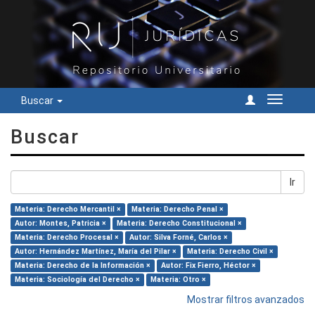
Buscar
Cambiar
navegac
Buscar
Ir
Materia: Derecho Mercantil ×
Materia: Derecho Penal ×
Autor: Montes, Patricia ×
Materia: Derecho Constitucional ×
Materia: Derecho Procesal ×
Autor: Silva Forné, Carlos ×
Autor: Hernández Martínez, María del Pilar ×
Materia: Derecho Civil ×
Materia: Derecho de la Información ×
Autor: Fix Fierro, Héctor ×
Materia: Sociología del Derecho ×
Materia: Otro ×
Mostrar filtros avanzados