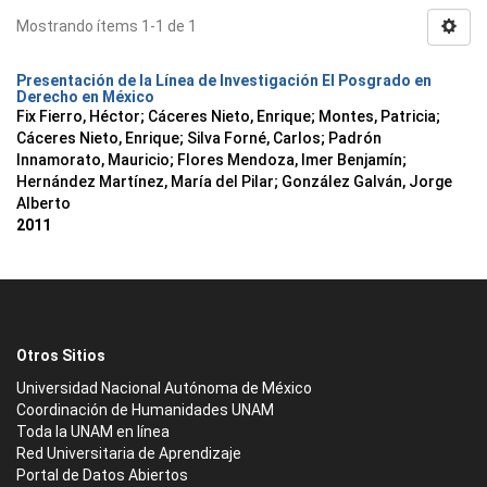
Mostrando ítems 1-1 de 1
Presentación de la Línea de Investigación El Posgrado en
Derecho en México
Fix Fierro, Héctor
;
Cáceres Nieto, Enrique
;
Montes, Patricia
;
Cáceres Nieto, Enrique
;
Silva Forné, Carlos
;
Padrón
Innamorato, Mauricio
;
Flores Mendoza, Imer Benjamín
;
Hernández Martínez, María del Pilar
;
González Galván, Jorge
Alberto
2011
Otros Sitios
Universidad Nacional Autónoma de México
Coordinación de Humanidades UNAM
Toda la UNAM en línea
Red Universitaria de Aprendizaje
Portal de Datos Abiertos