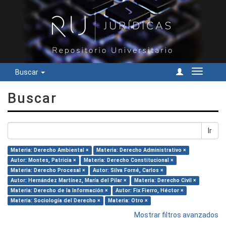
Buscar
Cambiar
navegac
Buscar
Ir
Materia: Derecho Ambiental ×
Materia: Derecho Administrativo ×
Autor: Montes, Patricia ×
Materia: Derecho Constitucional ×
Materia: Derecho Procesal ×
Autor: Silva Forné, Carlos ×
Autor: Hernández Martínez, María del Pilar ×
Materia: Derecho Civil ×
Materia: Derecho de la Información ×
Autor: Fix Fierro, Héctor ×
Materia: Sociología del Derecho ×
Materia: Otro ×
Mostrar filtros avanzados