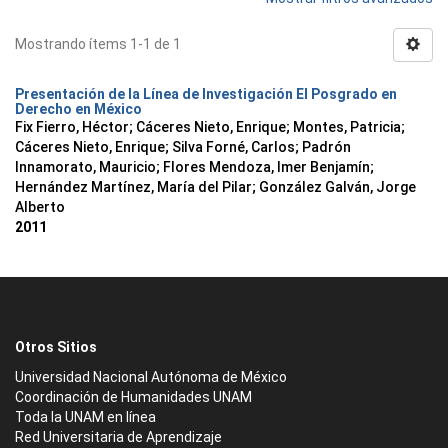
Mostrando ítems 1-1 de 1
Presentación de la Línea de Investigación El Posgrado en
Derecho en México
Fix Fierro, Héctor
;
Cáceres Nieto, Enrique
;
Montes, Patricia
;
Cáceres Nieto, Enrique
;
Silva Forné, Carlos
;
Padrón
Innamorato, Mauricio
;
Flores Mendoza, Imer Benjamín
;
Hernández Martínez, María del Pilar
;
González Galván, Jorge
Alberto
2011
Otros Sitios
Universidad Nacional Autónoma de México
Coordinación de Humanidades UNAM
Toda la UNAM en línea
Red Universitaria de Aprendizaje