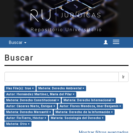
Buscar
Cambiar
navegac
Buscar
Ir
Has File(s): true ×
Materia: Derecho Ambiental ×
Autor: Hernández Martínez, María del Pilar ×
Materia: Derecho Constitucional ×
Materia: Derecho Internacional ×
Autor: Cáceres Nieto, Enrique ×
Autor: Flores Mendoza, Imer Benjamín ×
Materia: Derecho Mercantil ×
Materia: Derecho de la Información ×
Autor: Fix Fierro, Héctor ×
Materia: Sociología del Derecho ×
Materia: Otro ×
Mostrar filtros avanzados