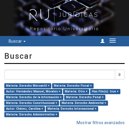
Buscar
Cambiar
navegac
Buscar
Ir
Materia: Derecho Mercantil ×
Materia: Derecho Fiscal ×
Autor: Hernández Manuel, Morales ×
Materia: Otro ×
Has File(s): true ×
Materia: Derecho de la Información ×
Materia: Derecho Penal ×
Materia: Derecho Constitucional ×
Materia: Derecho Ambiental ×
Autor: Chávez, Carolina ×
Materia: Derecho Internacional ×
Materia: Derecho Administrativo ×
Mostrar filtros avanzados