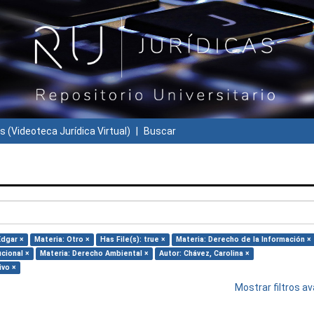
s (Videoteca Jurídica Virtual)
Buscar
Edgar ×
Materia: Otro ×
Has File(s): true ×
Materia: Derecho de la Información ×
cional ×
Materia: Derecho Ambiental ×
Autor: Chávez, Carolina ×
ivo ×
Mostrar filtros 