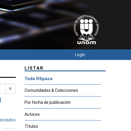
Login
LISTAR
Todo DSpace
Ir
Comunidades & Colecciones
Por fecha de publicación
Autores
avanzados
Títulos