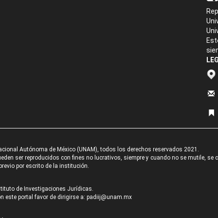
Rep
Uni
Uni
Est
sie
LEG
acional Autónoma de México (UNAM), todos los derechos reservados 2021.
den ser reproducidos con fines no lucrativos, siempre y cuando no se mutile, se cit
revio por escrito de la institución.
tituto de Investigaciones Jurídicas.
 este portal favor de dirigirse a:
padiij@unam.mx