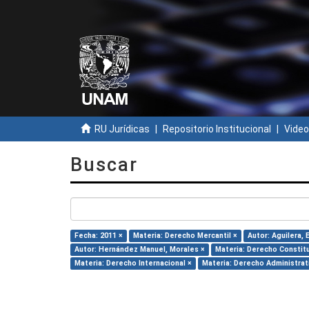
RU Jurídicas
Repositorio Institucional
Video
Buscar
Fecha: 2011 ×
Materia: Derecho Mercantil ×
Autor: Aguilera, 
Autor: Hernández Manuel, Morales ×
Materia: Derecho Constitu
Materia: Derecho Internacional ×
Materia: Derecho Administrat