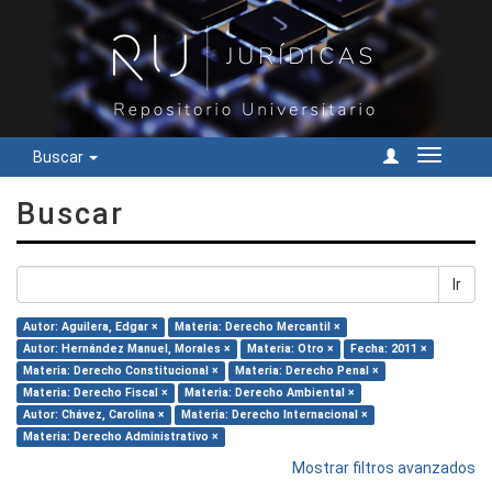
Buscar
Cambiar
navegac
Buscar
Ir
Autor: Aguilera, Edgar ×
Materia: Derecho Mercantil ×
Autor: Hernández Manuel, Morales ×
Materia: Otro ×
Fecha: 2011 ×
Materia: Derecho Constitucional ×
Materia: Derecho Penal ×
Materia: Derecho Fiscal ×
Materia: Derecho Ambiental ×
Autor: Chávez, Carolina ×
Materia: Derecho Internacional ×
Materia: Derecho Administrativo ×
Mostrar filtros avanzados