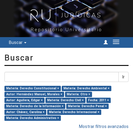
Buscar
Cambiar
navegac
Buscar
Ir
Materia: Derecho Constitucional ×
Materia: Derecho Ambiental ×
Autor: Hernández Manuel, Morales ×
Materia: Otro ×
Autor: Aguilera, Edgar ×
Materia: Derecho Civil ×
Fecha: 2011 ×
Materia: Derecho de la Información ×
Materia: Derecho Penal ×
Autor: Chávez, Carolina ×
Materia: Derecho Internacional ×
Materia: Derecho Administrativo ×
Mostrar filtros avanzados