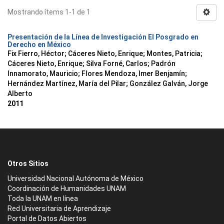
Mostrando ítems 1-1 de 1
Presentación de la Línea de Investigación El Posgrado en
Derecho en México
Fix Fierro, Héctor
;
Cáceres Nieto, Enrique
;
Montes, Patricia
;
Cáceres Nieto, Enrique
;
Silva Forné, Carlos
;
Padrón
Innamorato, Mauricio
;
Flores Mendoza, Imer Benjamín
;
Hernández Martínez, María del Pilar
;
González Galván, Jorge
Alberto
2011
Otros Sitios
Universidad Nacional Autónoma de México
Coordinación de Humanidades UNAM
Toda la UNAM en línea
Red Universitaria de Aprendizaje
Portal de Datos Abiertos