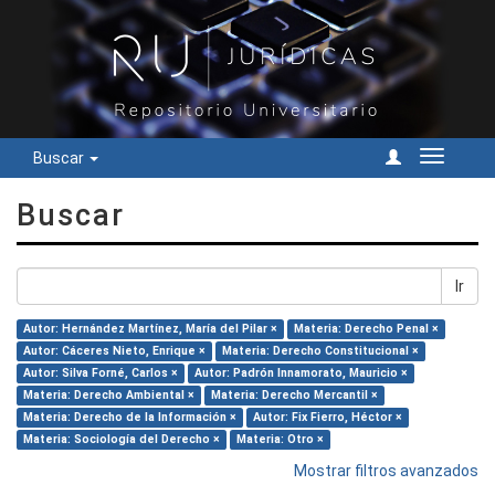
Buscar
Cambiar
navegac
Buscar
Ir
Autor: Hernández Martínez, María del Pilar ×
Materia: Derecho Penal ×
Autor: Cáceres Nieto, Enrique ×
Materia: Derecho Constitucional ×
Autor: Silva Forné, Carlos ×
Autor: Padrón Innamorato, Mauricio ×
Materia: Derecho Ambiental ×
Materia: Derecho Mercantil ×
Materia: Derecho de la Información ×
Autor: Fix Fierro, Héctor ×
Materia: Sociología del Derecho ×
Materia: Otro ×
Mostrar filtros avanzados