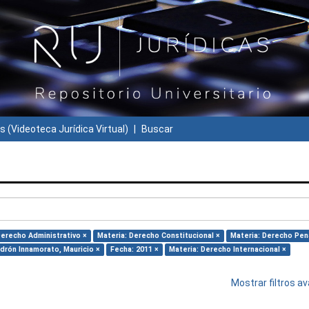
s (Videoteca Jurídica Virtual)
Buscar
Derecho Administrativo ×
Materia: Derecho Constitucional ×
Materia: Derecho Pen
adrón Innamorato, Mauricio ×
Fecha: 2011 ×
Materia: Derecho Internacional ×
Mostrar filtros 