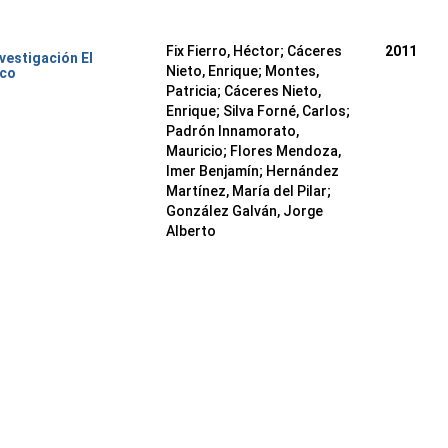
Fix Fierro, Héctor
;
Cáceres
2011
nvestigación El
Nieto, Enrique
;
Montes,
ico
Patricia
;
Cáceres Nieto,
Enrique
;
Silva Forné, Carlos
;
Padrón Innamorato,
Mauricio
;
Flores Mendoza,
Imer Benjamín
;
Hernández
Martínez, María del Pilar
;
González Galván, Jorge
Alberto