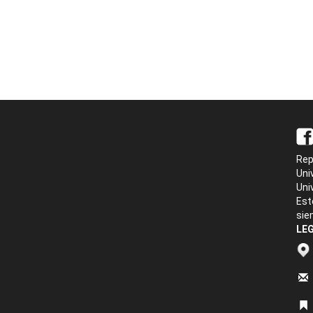
Rep
Uni
Uni
Est
sie
LEG