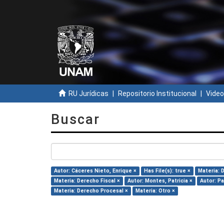
RU Jurídicas
Repositorio Institucional
Video
Buscar
Autor: Cáceres Nieto, Enrique ×
Has File(s): true ×
Materia: 
Materia: Derecho Fiscal ×
Autor: Montes, Patricia ×
Autor: P
Materia: Derecho Procesal ×
Materia: Otro ×