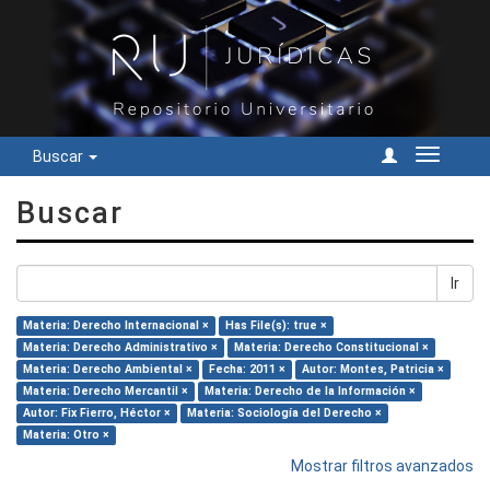
Buscar
Cambiar
navegac
Buscar
Ir
Materia: Derecho Internacional ×
Has File(s): true ×
Materia: Derecho Administrativo ×
Materia: Derecho Constitucional ×
Materia: Derecho Ambiental ×
Fecha: 2011 ×
Autor: Montes, Patricia ×
Materia: Derecho Mercantil ×
Materia: Derecho de la Información ×
Autor: Fix Fierro, Héctor ×
Materia: Sociología del Derecho ×
Materia: Otro ×
Mostrar filtros avanzados