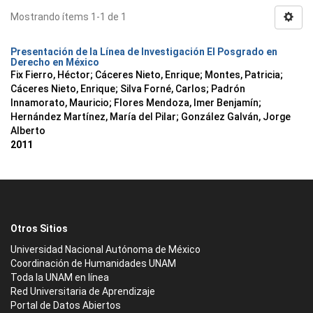
Mostrando ítems 1-1 de 1
Presentación de la Línea de Investigación El Posgrado en
Derecho en México
Fix Fierro, Héctor
;
Cáceres Nieto, Enrique
;
Montes, Patricia
;
Cáceres Nieto, Enrique
;
Silva Forné, Carlos
;
Padrón
Innamorato, Mauricio
;
Flores Mendoza, Imer Benjamín
;
Hernández Martínez, María del Pilar
;
González Galván, Jorge
Alberto
2011
Otros Sitios
Universidad Nacional Autónoma de México
Coordinación de Humanidades UNAM
Toda la UNAM en línea
Red Universitaria de Aprendizaje
Portal de Datos Abiertos