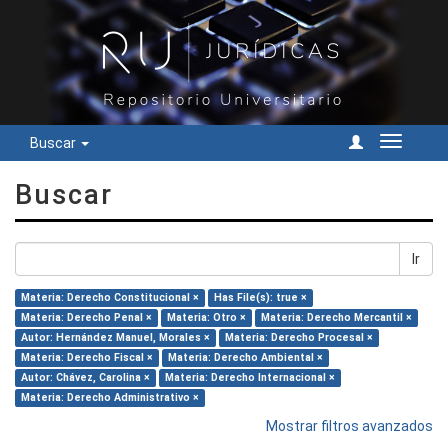
Buscar
Cambiar
navegac
Buscar
Ir
Materia: Derecho Constitucional ×
Has File(s): true ×
Materia: Derecho Penal ×
Materia: Otro ×
Materia: Derecho Mercantil ×
Autor: Hernández Manuel, Morales ×
Materia: Derecho Procesal ×
Materia: Derecho Fiscal ×
Materia: Derecho Ambiental ×
Autor: Chávez, Carolina ×
Materia: Derecho Internacional ×
Materia: Derecho Administrativo ×
Mostrar filtros avanzados