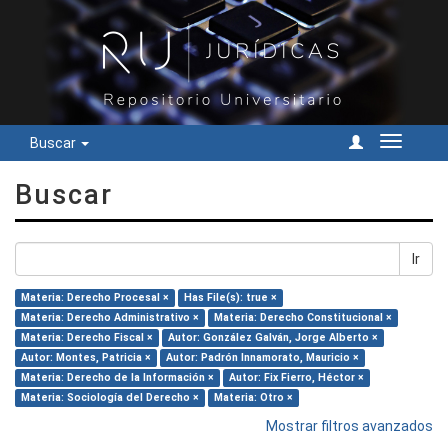
Buscar
Cambiar
navegac
Buscar
Ir
Materia: Derecho Procesal ×
Has File(s): true ×
Materia: Derecho Administrativo ×
Materia: Derecho Constitucional ×
Materia: Derecho Fiscal ×
Autor: González Galván, Jorge Alberto ×
Autor: Montes, Patricia ×
Autor: Padrón Innamorato, Mauricio ×
Materia: Derecho de la Información ×
Autor: Fix Fierro, Héctor ×
Materia: Sociología del Derecho ×
Materia: Otro ×
Mostrar filtros avanzados