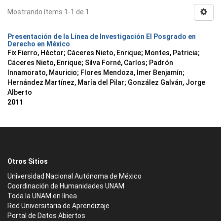
Mostrando ítems 1-1 de 1
Presentación de la Línea de Investigación El Posgrado en
Derecho en México
Fix Fierro, Héctor
;
Cáceres Nieto, Enrique
;
Montes, Patricia
;
Cáceres Nieto, Enrique
;
Silva Forné, Carlos
;
Padrón
Innamorato, Mauricio
;
Flores Mendoza, Imer Benjamín
;
Hernández Martínez, María del Pilar
;
González Galván, Jorge
Alberto
2011
Otros Sitios
Universidad Nacional Autónoma de México
Coordinación de Humanidades UNAM
Toda la UNAM en línea
Red Universitaria de Aprendizaje
Portal de Datos Abiertos