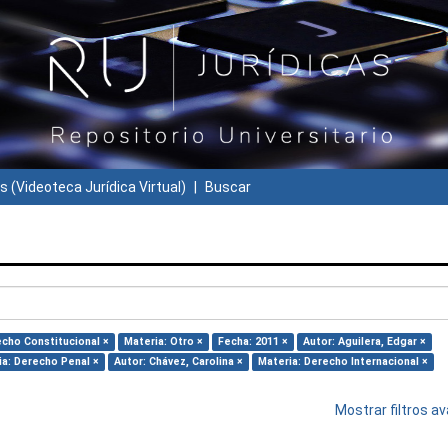
s (Videoteca Jurídica Virtual)
Buscar
echo Constitucional ×
Materia: Otro ×
Fecha: 2011 ×
Autor: Aguilera, Edgar ×
ia: Derecho Penal ×
Autor: Chávez, Carolina ×
Materia: Derecho Internacional ×
Mostrar filtros 