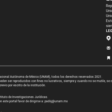
Rep
Uni
Uni
Est
sie
LEG
acional Autónoma de México (UNAM), todos los derechos reservados 2021.
den ser reproducidos con fines no lucrativos, siempre y cuando no se mutile, se cit
revio por escrito de la institución.
tituto de Investigaciones Jurídicas.
 este portal favor de dirigirse a:
padiij@unam.mx