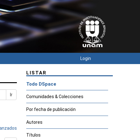
Login
LISTAR
Todo DSpace
Ir
Comunidades & Colecciones
Por fecha de publicación
Autores
avanzados
Títulos