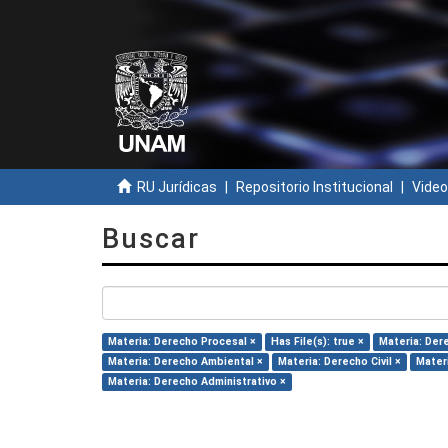
RU Jurídicas
Repositorio Institucional
Video
Buscar
Materia: Derecho Procesal ×
Has File(s): true ×
Materia: Der
Materia: Derecho Ambiental ×
Materia: Derecho Civil ×
Mater
Materia: Derecho Administrativo ×