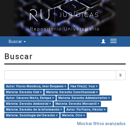
Buscar
Cambiar
navegac
Buscar
Ir
Autor: Flores Mendoza, Imer Benjamín ×
Has File(s): true ×
Materia: Derecho Civil ×
Materia: Derecho Constitucional ×
Autor: Cáceres Nieto, Enrique ×
Materia: Derecho Administrativo ×
Materia: Derecho Ambiental ×
Materia: Derecho Mercantil ×
Materia: Derecho de la Información ×
Autor: Fix Fierro, Héctor ×
Materia: Sociología del Derecho ×
Materia: Otro ×
Mostrar filtros avanzados