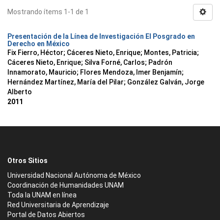
Mostrando ítems 1-1 de 1
Presentación de la Línea de Investigación El Posgrado en
Derecho en México
Fix Fierro, Héctor
;
Cáceres Nieto, Enrique
;
Montes, Patricia
;
Cáceres Nieto, Enrique
;
Silva Forné, Carlos
;
Padrón
Innamorato, Mauricio
;
Flores Mendoza, Imer Benjamín
;
Hernández Martínez, María del Pilar
;
González Galván, Jorge
Alberto
2011
Otros Sitios
Universidad Nacional Autónoma de México
Coordinación de Humanidades UNAM
Toda la UNAM en línea
Red Universitaria de Aprendizaje
Portal de Datos Abiertos