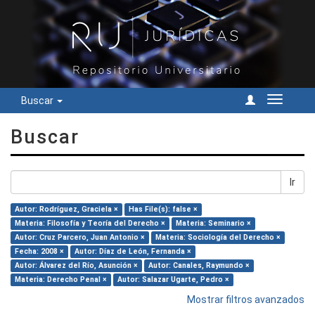
Buscar
Cambiar
navegac
Buscar
Ir
Autor: Rodríguez, Graciela ×
Has File(s): false ×
Materia: Filosofía y Teoría del Derecho ×
Materia: Seminario ×
Autor: Cruz Parcero, Juan Antonio ×
Materia: Sociología del Derecho ×
Fecha: 2008 ×
Autor: Díaz de León, Fernanda ×
Autor: Álvarez del Río, Asunción ×
Autor: Canales, Raymundo ×
Materia: Derecho Penal ×
Autor: Salazar Ugarte, Pedro ×
Mostrar filtros avanzados