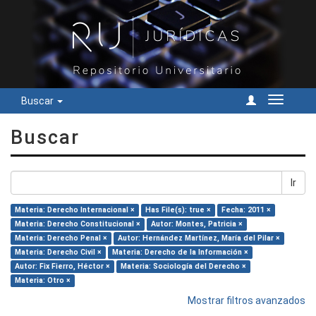
Buscar
Cambiar
navegac
Buscar
Ir
Materia: Derecho Internacional ×
Has File(s): true ×
Fecha: 2011 ×
Materia: Derecho Constitucional ×
Autor: Montes, Patricia ×
Materia: Derecho Penal ×
Autor: Hernández Martínez, María del Pilar ×
Materia: Derecho Civil ×
Materia: Derecho de la Información ×
Autor: Fix Fierro, Héctor ×
Materia: Sociología del Derecho ×
Materia: Otro ×
Mostrar filtros avanzados