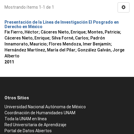
Mostrando ítems 1-1 de 1
Presentación de la Línea de Investigación El Posgrado en
Derecho en México
Fix Fierro, Héctor
;
Cáceres Nieto, Enrique
;
Montes, Patricia
;
Cáceres Nieto, Enrique
;
Silva Forné, Carlos
;
Padrón
Innamorato, Mauricio
;
Flores Mendoza, Imer Benjamín
;
Hernández Martínez, María del Pilar
;
González Galván, Jorge
Alberto
2011
Otros Sitios
Universidad Nacional Autónoma de México
Coordinación de Humanidades UNAM
Toda la UNAM en línea
Red Universitaria de Aprendizaje
Portal de Datos Abiertos