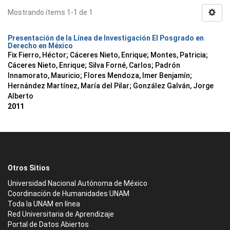
Mostrando ítems 1-1 de 1
Presentación de la Línea de Investigación El Posgrado en
Derecho en México
Fix Fierro, Héctor
;
Cáceres Nieto, Enrique
;
Montes, Patricia
;
Cáceres Nieto, Enrique
;
Silva Forné, Carlos
;
Padrón
Innamorato, Mauricio
;
Flores Mendoza, Imer Benjamín
;
Hernández Martínez, María del Pilar
;
González Galván, Jorge
Alberto
2011
Otros Sitios
Universidad Nacional Autónoma de México
Coordinación de Humanidades UNAM
Toda la UNAM en línea
Red Universitaria de Aprendizaje
Portal de Datos Abiertos