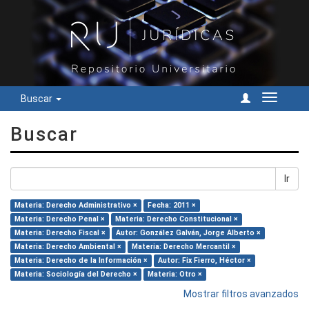
Buscar
Cambiar
navegac
Buscar
Ir
Materia: Derecho Administrativo ×
Fecha: 2011 ×
Materia: Derecho Penal ×
Materia: Derecho Constitucional ×
Materia: Derecho Fiscal ×
Autor: González Galván, Jorge Alberto ×
Materia: Derecho Ambiental ×
Materia: Derecho Mercantil ×
Materia: Derecho de la Información ×
Autor: Fix Fierro, Héctor ×
Materia: Sociología del Derecho ×
Materia: Otro ×
Mostrar filtros avanzados