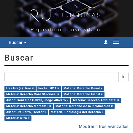
Buscar
Cambiar
navegac
Buscar
Ir
Has File(s): true ×
Fecha: 2011 ×
Materia: Derecho Penal ×
Materia: Derecho Constitucional ×
Materia: Derecho Fiscal ×
Autor: González Galván, Jorge Alberto ×
Materia: Derecho Ambiental ×
Materia: Derecho Mercantil ×
Materia: Derecho de la Información ×
Autor: Fix Fierro, Héctor ×
Materia: Sociología del Derecho ×
Materia: Otro ×
Mostrar filtros avanzados