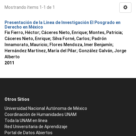
Mostrando ítems 1-1 de 1
Presentación de la Línea de Investigación El Posgrado en
Derecho en México
Fix Fierro, Héctor
;
Cáceres Nieto, Enrique
;
Montes, Patricia
;
Cáceres Nieto, Enrique
;
Silva Forné, Carlos
;
Padrón
Innamorato, Mauricio
;
Flores Mendoza, Imer Benjamín
;
Hernández Martínez, María del Pilar
;
González Galván, Jorge
Alberto
2011
Otros Sitios
Universidad Nacional Autónoma de México
Coordinación de Humanidades UNAM
Toda la UNAM en línea
Red Universitaria de Aprendizaje
Portal de Datos Abiertos