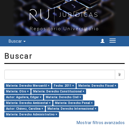
Buscar
Cambiar
navegac
Buscar
Ir
Materia: Derecho Mercantil ×
Fecha: 2011 ×
Materia: Derecho Fiscal ×
Materia: Otro ×
Materia: Derecho Constitucional ×
Autor: Aguilera, Edgar ×
Materia: Derecho Civil ×
Materia: Derecho Ambiental ×
Materia: Derecho Penal ×
Autor: Chávez, Carolina ×
Materia: Derecho Internacional ×
Materia: Derecho Administrativo ×
Mostrar filtros avanzados