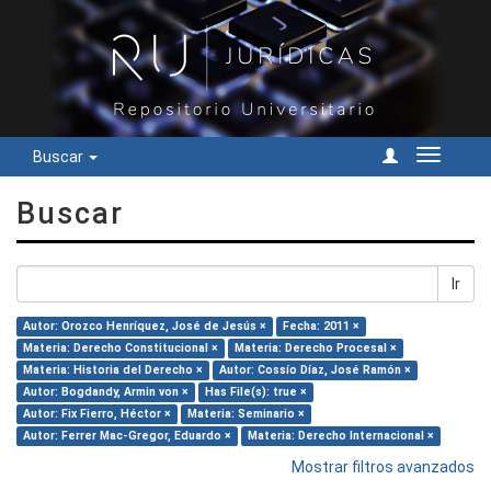
Buscar
Cambiar
navegac
Buscar
Ir
Autor: Orozco Henríquez, José de Jesús ×
Fecha: 2011 ×
Materia: Derecho Constitucional ×
Materia: Derecho Procesal ×
Materia: Historia del Derecho ×
Autor: Cossío Díaz, José Ramón ×
Autor: Bogdandy, Armin von ×
Has File(s): true ×
Autor: Fix Fierro, Héctor ×
Materia: Seminario ×
Autor: Ferrer Mac-Gregor, Eduardo ×
Materia: Derecho Internacional ×
Mostrar filtros avanzados