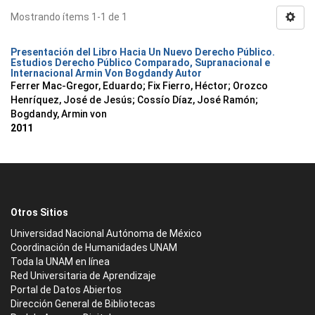
Mostrando ítems 1-1 de 1
Presentación del Libro Hacia Un Nuevo Derecho Público.
Estudios Derecho Público Comparado, Supranacional e
Internacional Armin Von Bogdandy Autor
Ferrer Mac-Gregor, Eduardo
;
Fix Fierro, Héctor
;
Orozco
Henríquez, José de Jesús
;
Cossío Díaz, José Ramón
;
Bogdandy, Armin von
2011
Otros Sitios
Universidad Nacional Autónoma de México
Coordinación de Humanidades UNAM
Toda la UNAM en línea
Red Universitaria de Aprendizaje
Portal de Datos Abiertos
Dirección General de Bibliotecas