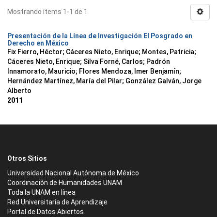
Mostrando ítems 1-1 de 1
Presentación de la Línea de Investigación El Posgrado en
Derecho en México
Fix Fierro, Héctor
;
Cáceres Nieto, Enrique
;
Montes, Patricia
;
Cáceres Nieto, Enrique
;
Silva Forné, Carlos
;
Padrón
Innamorato, Mauricio
;
Flores Mendoza, Imer Benjamín
;
Hernández Martínez, María del Pilar
;
González Galván, Jorge
Alberto
2011
Otros Sitios
Universidad Nacional Autónoma de México
Coordinación de Humanidades UNAM
Toda la UNAM en línea
Red Universitaria de Aprendizaje
Portal de Datos Abiertos