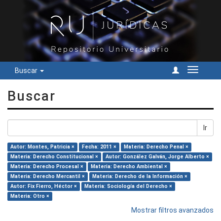
Buscar
Cambiar
navegac
Buscar
Ir
Autor: Montes, Patricia ×
Fecha: 2011 ×
Materia: Derecho Penal ×
Materia: Derecho Constitucional ×
Autor: González Galván, Jorge Alberto ×
Materia: Derecho Procesal ×
Materia: Derecho Ambiental ×
Materia: Derecho Mercantil ×
Materia: Derecho de la Información ×
Autor: Fix Fierro, Héctor ×
Materia: Sociología del Derecho ×
Materia: Otro ×
Mostrar filtros avanzados