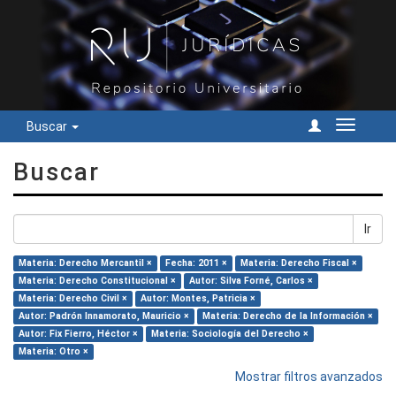
Buscar
Cambiar
navegac
Buscar
Ir
Materia: Derecho Mercantil ×
Fecha: 2011 ×
Materia: Derecho Fiscal ×
Materia: Derecho Constitucional ×
Autor: Silva Forné, Carlos ×
Materia: Derecho Civil ×
Autor: Montes, Patricia ×
Autor: Padrón Innamorato, Mauricio ×
Materia: Derecho de la Información ×
Autor: Fix Fierro, Héctor ×
Materia: Sociología del Derecho ×
Materia: Otro ×
Mostrar filtros avanzados