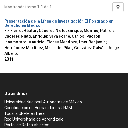
Mostrando ítems 1-1 de 1
Presentación de la Línea de Investigación El Posgrado en
Derecho en México
Fix Fierro, Héctor
;
Cáceres Nieto, Enrique
;
Montes, Patricia
;
Cáceres Nieto, Enrique
;
Silva Forné, Carlos
;
Padrón
Innamorato, Mauricio
;
Flores Mendoza, Imer Benjamín
;
Hernández Martínez, María del Pilar
;
González Galván, Jorge
Alberto
2011
Otros Sitios
Universidad Nacional Autónoma de México
Coordinación de Humanidades UNAM
Toda la UNAM en línea
Red Universitaria de Aprendizaje
Portal de Datos Abiertos