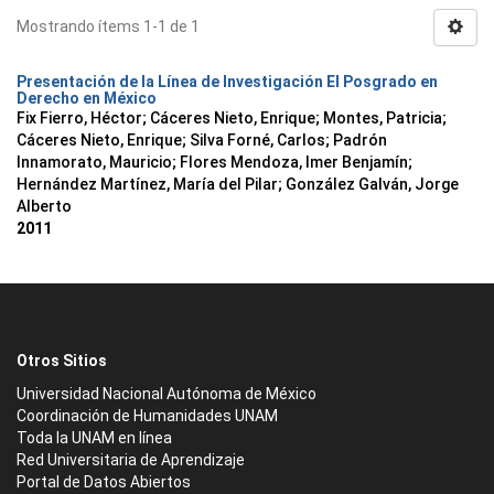
Mostrando ítems 1-1 de 1
Presentación de la Línea de Investigación El Posgrado en
Derecho en México
Fix Fierro, Héctor
;
Cáceres Nieto, Enrique
;
Montes, Patricia
;
Cáceres Nieto, Enrique
;
Silva Forné, Carlos
;
Padrón
Innamorato, Mauricio
;
Flores Mendoza, Imer Benjamín
;
Hernández Martínez, María del Pilar
;
González Galván, Jorge
Alberto
2011
Otros Sitios
Universidad Nacional Autónoma de México
Coordinación de Humanidades UNAM
Toda la UNAM en línea
Red Universitaria de Aprendizaje
Portal de Datos Abiertos