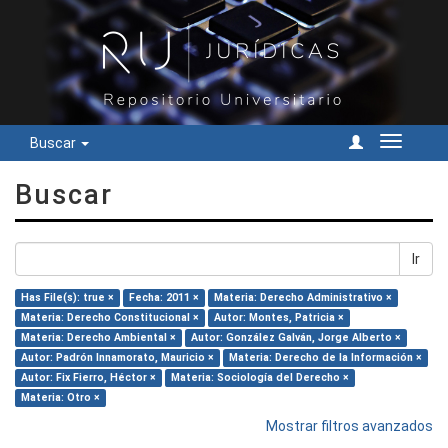
Buscar
Cambiar
navegac
Buscar
Ir
Has File(s): true ×
Fecha: 2011 ×
Materia: Derecho Administrativo ×
Materia: Derecho Constitucional ×
Autor: Montes, Patricia ×
Materia: Derecho Ambiental ×
Autor: González Galván, Jorge Alberto ×
Autor: Padrón Innamorato, Mauricio ×
Materia: Derecho de la Información ×
Autor: Fix Fierro, Héctor ×
Materia: Sociología del Derecho ×
Materia: Otro ×
Mostrar filtros avanzados