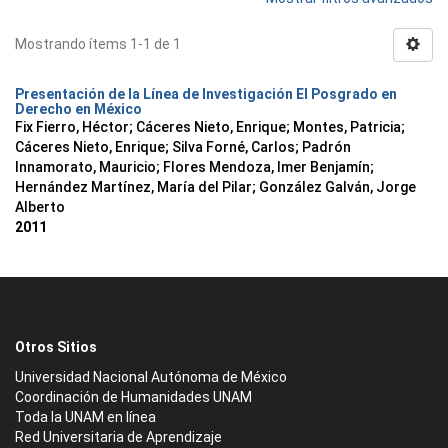
Mostrando ítems 1-1 de 1
Presentación de la Línea de Investigación El Posgrado en
Derecho en México
Fix Fierro, Héctor
;
Cáceres Nieto, Enrique
;
Montes, Patricia
;
Cáceres Nieto, Enrique
;
Silva Forné, Carlos
;
Padrón
Innamorato, Mauricio
;
Flores Mendoza, Imer Benjamín
;
Hernández Martínez, María del Pilar
;
González Galván, Jorge
Alberto
2011
Otros Sitios
Universidad Nacional Autónoma de México
Coordinación de Humanidades UNAM
Toda la UNAM en línea
Red Universitaria de Aprendizaje