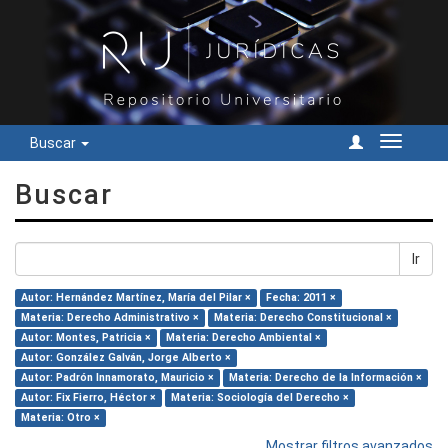
Buscar
Cambiar
navegac
Buscar
Ir
Autor: Hernández Martínez, María del Pilar ×
Fecha: 2011 ×
Materia: Derecho Administrativo ×
Materia: Derecho Constitucional ×
Autor: Montes, Patricia ×
Materia: Derecho Ambiental ×
Autor: González Galván, Jorge Alberto ×
Autor: Padrón Innamorato, Mauricio ×
Materia: Derecho de la Información ×
Autor: Fix Fierro, Héctor ×
Materia: Sociología del Derecho ×
Materia: Otro ×
Mostrar filtros avanzados