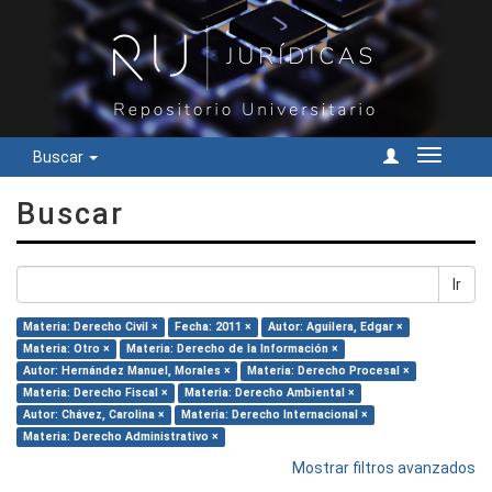
Buscar
Cambiar
navegac
Buscar
Ir
Materia: Derecho Civil ×
Fecha: 2011 ×
Autor: Aguilera, Edgar ×
Materia: Otro ×
Materia: Derecho de la Información ×
Autor: Hernández Manuel, Morales ×
Materia: Derecho Procesal ×
Materia: Derecho Fiscal ×
Materia: Derecho Ambiental ×
Autor: Chávez, Carolina ×
Materia: Derecho Internacional ×
Materia: Derecho Administrativo ×
Mostrar filtros avanzados