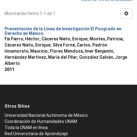
Mostrando ítems 1-1 de 1
Presentación de la Línea de Investigación El Posgrado en
Derecho en México
Fix Fierro, Héctor
;
Cáceres Nieto, Enrique
;
Montes, Patricia
;
Cáceres Nieto, Enrique
;
Silva Forné, Carlos
;
Padrón
Innamorato, Mauricio
;
Flores Mendoza, Imer Benjamín
;
Hernández Martínez, María del Pilar
;
González Galván, Jorge
Alberto
2011
Otros Sitios
Universidad Nacional Autónoma de México
Coordinación de Humanidades UNAM
Toda la UNAM en línea
Red Universitaria de Aprendizaje