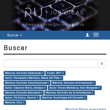
Buscar
Cambiar
navegac
Buscar
Ir
Materia: Derecho Ambiental ×
Fecha: 2011 ×
Autor: Hernández Martínez, María del Pilar ×
Materia: Derecho Constitucional ×
Materia: Derecho Internacional ×
Autor: Cáceres Nieto, Enrique ×
Autor: Flores Mendoza, Imer Benjamín ×
Materia: Derecho Mercantil ×
Materia: Derecho de la Información ×
Autor: Fix Fierro, Héctor ×
Materia: Sociología del Derecho ×
Materia: Otro ×
Mostrar filtros avanzados