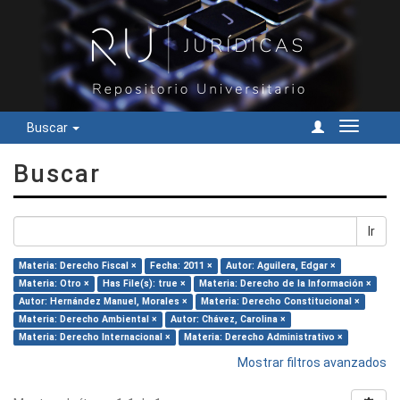
Buscar
Cambiar
navegac
Buscar
Ir
Materia: Derecho Fiscal ×
Fecha: 2011 ×
Autor: Aguilera, Edgar ×
Materia: Otro ×
Has File(s): true ×
Materia: Derecho de la Información ×
Autor: Hernández Manuel, Morales ×
Materia: Derecho Constitucional ×
Materia: Derecho Ambiental ×
Autor: Chávez, Carolina ×
Materia: Derecho Internacional ×
Materia: Derecho Administrativo ×
Mostrar filtros avanzados